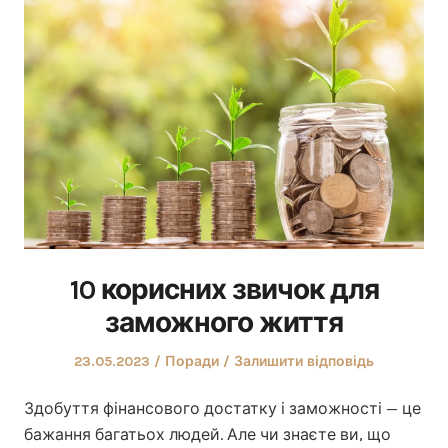
10 корисних звичок для
заможного життя
Оприлюднено
Опублікувати
23.05.2023
Поради
Залишити відповідь
у
Здобуття фінансового достатку і заможності — це
бажання багатьох людей. Але чи знаєте ви, що