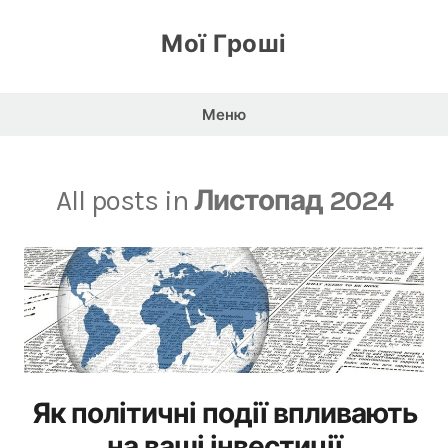
Перейти
до
Мої Гроші
вмісту
Меню
All posts in
Листопад 2024
Як політичні події впливають
на ваші інвестиції