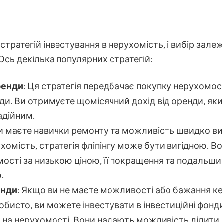
х стратегій інвестування в нерухомість, і вибір зал
Ось декілька популярних стратегій:
ренди
: Ця стратегія передбачає покупку нерухомос
ди. Ви отримуєте щомісячний дохід від оренди, як
адійним.
ви маєте навички ремонту та можливість швидко в
омість, стратегія фліпінгу може бути вигідною. В
ості за низькою ціною, її покращення та подальш
.
онди
: Якщо ви не маєте можливості або бажання к
бисто, ви можете інвестувати в інвестиційні фонди
 на нерухомості. Вони надають можливість ділити 