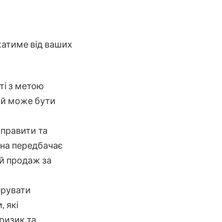
ежатиме від ваших
ті з метою
ий може бути
иправити та
она передбачає
ий продаж за
ерувати
, які
ризик та