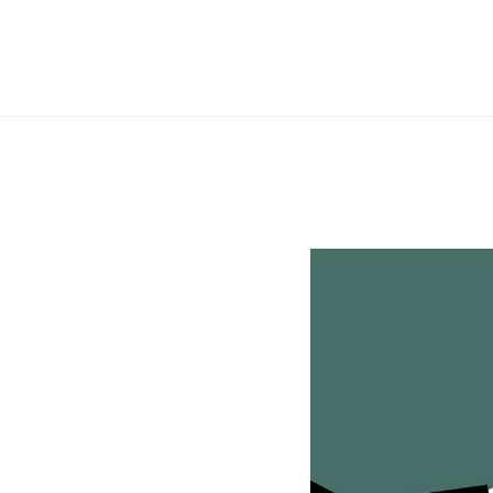
Перейти
до
вмісту