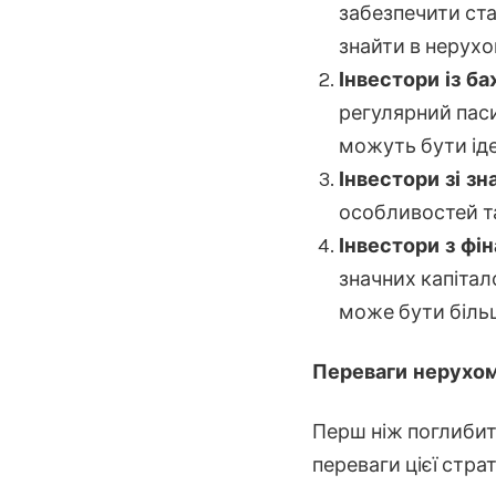
забезпечити ста
знайти в нерухо
Інвестори із б
регулярний паси
можуть бути ід
Інвестори зі з
особливостей та
Інвестори з ф
значних капітал
може бути біль
Переваги нерухо
Перш ніж поглибити
переваги цієї страте