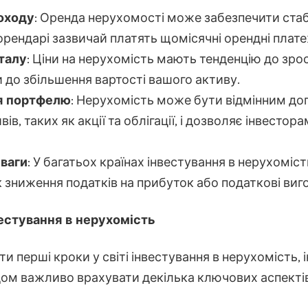
оходу
: Оренда нерухомості може забезпечити ста
 орендарі зазвичай платять щомісячні орендні плате
талу
: Ціни на нерухомість мають тенденцію до зро
до збільшення вартості вашого активу.
я портфелю
: Нерухомість може бути відмінним до
вів, таких як акції та облігації, і дозволяє інвесто
ваги
: У багатьох країнах інвестування в нерухоміс
як зниження податків на прибуток або податкові виг
вестування в нерухомість
и перші кроки у світі інвестування в нерухомість, 
ом важливо врахувати декілька ключових аспектів