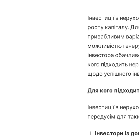
Інвестиції в нерух
росту капіталу. Дл
привабливим варіа
можливістю генеру
інвестора обачливо
кого підходить нер
щодо успішного інв
Для кого підходи
Інвестиції в нерух
передусім для таки
Інвестори із д