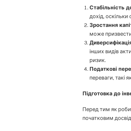
Стабільність д
дохід, оскільки
Зростання капі
може призвести 
Диверсифікаці
інших видів акти
ризик.
Податкові пере
переваги, такі 
Підготовка до ін
Перед тим як робит
початковим досвід