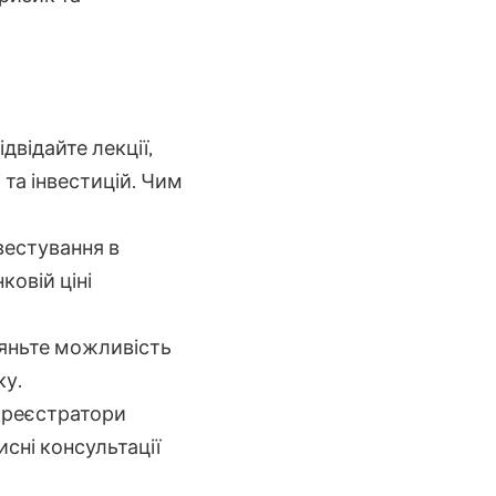
двідайте лекції,
 та інвестицій. Чим
вестування в
ковій ціні
гляньте можливість
ку.
к реєстратори
исні консультації