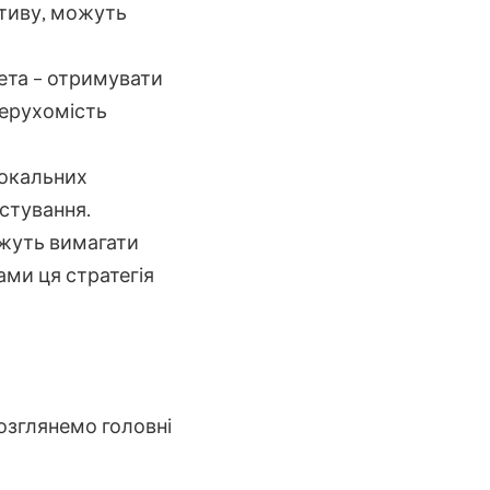
ктиву, можуть
ета – отримувати
нерухомість
локальних
естування.
ожуть вимагати
ами ця стратегія
розглянемо головні