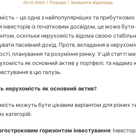
Оприлюднено
Опублікувати
25.10.2023
Поради
Залишити відповідь
у
омість – це одна з найпопулярніших та прибуткових
я інвесторів із початковим досвідом, це може бут
нтом, оскільки нерухомість відома своєю стабільн
вати пасивний дохід. Проте, вкладання в нерухомі
сті, планування та розуміння ринку. У цій статті м
ухомість як основний актив у портфелі, та надамо
естування в цю галузь.
ть нерухомість як основний актив?
омість можуть бути цікавим варіантом для різних ти
х категорій:
овгостроковим горизонтом інвестування
: Інвестор